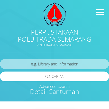
PERPUSTAKAAN
POLBITRADA SEMARANG
POLBITRADA SEMARANG
PENCARIAN
Advanced Search
Detail Cantuman